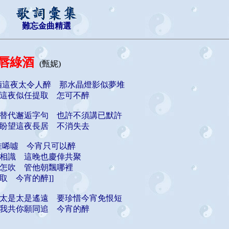
難忘金曲精選
唇綠酒
(甄妮)
酒這夜太令人醉 那水晶燈影似夢堆
這夜似任提取 怎可不醉
替代邂逅字句 也許不須講已默許
盼望這夜長居 不消失去
准唏噓 今宵只可以醉
相識 這晚也慶倖共聚
怎吹 管他朝飄哪裡
取 今宵的醉]]
太是太是遙遠 要珍惜今宵免恨短
我共你願同追 今宵的醉