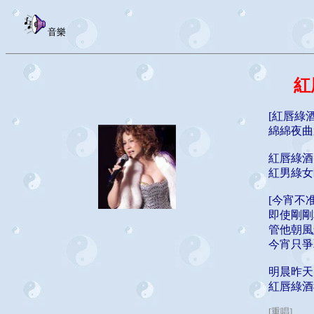
音樂
紅
[紅唇綠
綿綿夜曲
紅唇綠酒
紅男綠女
[今宵不
即使剛剛
管他朝風
今宵只爭
明晨昨天
紅唇綠酒
[重唱]